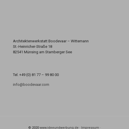
Architektenwerkstatt Boodevaar – Wittemann
St.-Heinricher-Straße 18
82541 Münsing am Starnberger See
Tel. +49 (0) 81 77 – 99 80 00
info@boodevaar.com
© 2020
www.ideeundwerbung.de
·
Impressum
·